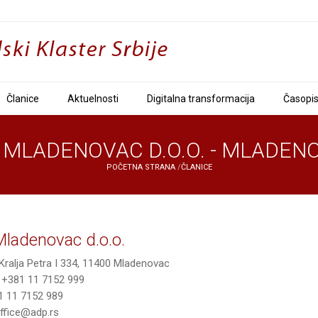
Članice
Aktuelnosti
Digitalna transformacija
Časopi
 MLADENOVAC D.O.O. - MLADEN
POČETNA STRANA
/
ČLANICE
ladenovac d.o.o.
Kralja Petra I 334, 11400 Mladenovac
+381 11 7152 999
 11 7152 989
ffice@adp.rs