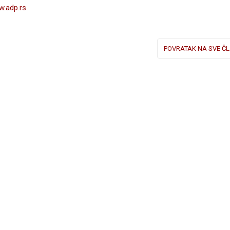
.adp.rs
POVRATAK NA SVE ČL