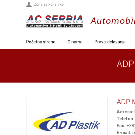
Zona za korisnike
Početna strana
O nama
Pravci delovanja
ADP
ADP M
Adresa:
Telefon:
Fax:
+381
E-mail:
o