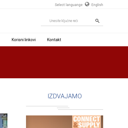
Select languange
English
s
Korisni linkovi
Kontakt
IZDVAJAMO