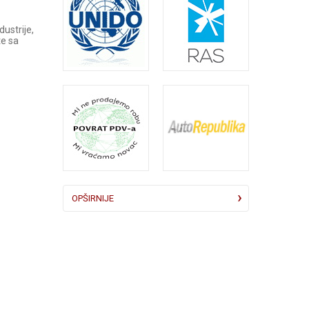
ustrije,
te sa
OPŠIRNIJE