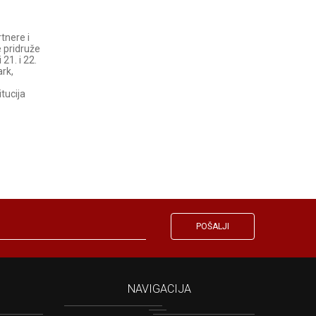
rtnere i
e pridruže
 21. i 22.
rk,
tucija
NAVIGACIJA