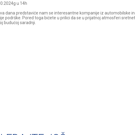
10.2024g u 14h
dva dana predstaviće nam se interesantne kompanije iz automobilske ind
e podrške. Pored toga bićete u prilici da se u prijatnoj atmosferi sretne
j budućoj saradnji.