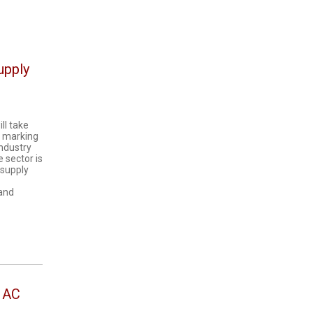
upply
ll take
, marking
industry
 sector is
 supply
 and
u AC