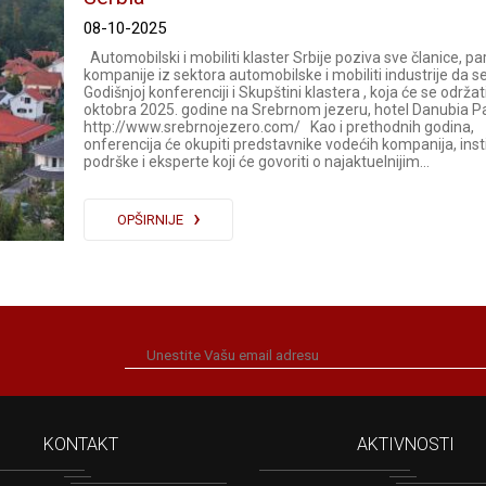
08-10-2025
Automobilski i mobiliti klaster Srbije poziva sve članice, pa
kompanije iz sektora automobilske i mobiliti industrije da s
Godišnjoj konferenciji i Skupštini klastera , koja će se održati
oktobra 2025. godine na Srebrnom jezeru, hotel Danubia Pa
http://www.srebrnojezero.com/ Kao i prethodnih godina,
onferencija će okupiti predstavnike vodećih kompanija, insti
podrške i eksperte koji će govoriti o najaktuelnijim...
OPŠIRNIJE
KONTAKT
AKTIVNOSTI