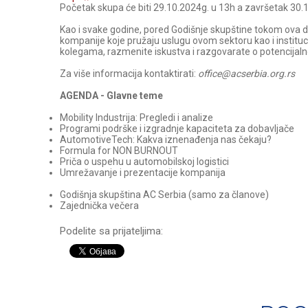
Početak skupa će biti 29.10.2024g. u 13h a završetak 30.
Kao i svake godine, pored Godišnje skupštine tokom ova 
kompanije koje pružaju uslugu ovom sektoru kao i institucij
kolegama, razmenite iskustva i razgovarate o potencijalno
Za više informacija kontaktirati:
office@acserbia.org.rs
AGENDA - Glavne teme
Mobility Industrija: Pregledi i analize
Programi podrške i izgradnje kapaciteta za dobavljače
AutomotiveTech: Kakva iznenađenja nas čekaju?
Formula for NON BURNOUT
Priča o uspehu u automobilskoj logistici
Umrežavanje i prezentacije kompanija
Godišnja skupština AC Serbia (samo za članove)
Zajednička večera
Podelite sa prijateljima: